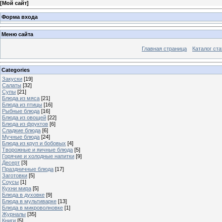
[
Мой сайт
]
Форма входа
Меню сайта
Главная страница
Каталог ста
Categories
Закуски
[19]
Салаты
[32]
Супы
[21]
Блюда из мяса
[21]
Блюда из птицы
[16]
Рыбные блюда
[16]
Блюда из овощей
[22]
Блюда из фруктов
[6]
Сладкие блюда
[6]
Мучные блюда
[24]
Блюда из круп и бобовых
[4]
Творожные и яичные блюда
[5]
Горячие и холодные напитки
[9]
Десерт
[3]
Праздничные блюда
[17]
Заготовки
[5]
Соусы
[1]
Кухни мира
[5]
Блюда в духовке
[9]
Блюда в мультиварке
[13]
Блюда в микроволновке
[1]
Журналы
[35]
Книги
[5]