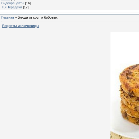
Видеорецепты
[16]
ТВ Передачи
[17]
Главная
»
Блюда из круп и бобовых
Рецепты из чечевицы