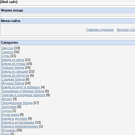
[
Мой сайт
]
Форма входа
Меню сайта
Главная страница
Каталог ста
Categories
Закуски
[19]
Салаты
[32]
Супы
[21]
Блюда из мяса
[21]
Блюда из птицы
[16]
Рыбные блюда
[16]
Блюда из овощей
[22]
Блюда из фруктов
[6]
Сладкие блюда
[6]
Мучные блюда
[24]
Блюда из круп и бобовых
[4]
Творожные и яичные блюда
[5]
Горячие и холодные напитки
[9]
Десерт
[3]
Праздничные блюда
[17]
Заготовки
[5]
Соусы
[1]
Кухни мира
[5]
Блюда в духовке
[9]
Блюда в мультиварке
[13]
Блюда в микроволновке
[1]
Журналы
[35]
Книги
[5]