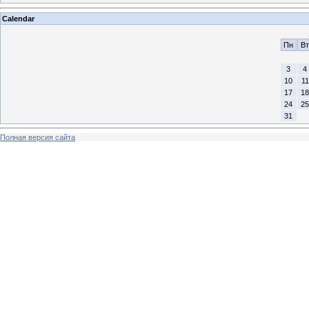
Calendar
Пн
Вт
3
4
10
11
17
18
24
25
31
Полная версия сайта