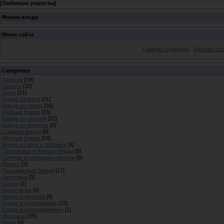
[
Любимые рецепты
]
Форма входа
Меню сайта
Главная страница
Каталог ста
Categories
Закуски
[19]
Салаты
[32]
Супы
[21]
Блюда из мяса
[21]
Блюда из птицы
[16]
Рыбные блюда
[16]
Блюда из овощей
[22]
Блюда из фруктов
[6]
Сладкие блюда
[6]
Мучные блюда
[24]
Блюда из круп и бобовых
[4]
Творожные и яичные блюда
[5]
Горячие и холодные напитки
[9]
Десерт
[3]
Праздничные блюда
[17]
Заготовки
[5]
Соусы
[1]
Кухни мира
[5]
Блюда в духовке
[9]
Блюда в мультиварке
[13]
Блюда в микроволновке
[1]
Журналы
[35]
Книги
[5]