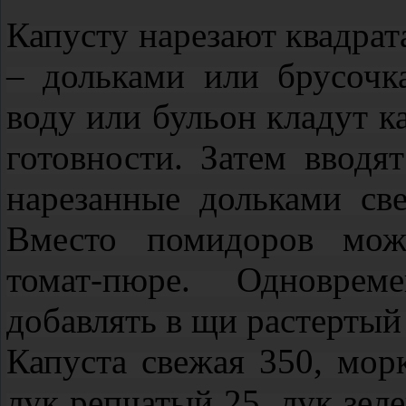
Капусту нарезают квадрат
– дольками или брусоч
воду или бульон кладут к
готовности. Затем вводя
нарезанные дольками св
Вместо помидоров мож
томат‑пюре. Одновре
добавлять в щи растертый 
Капуста свежая 350, морк
лук репчатый 25, лук зел