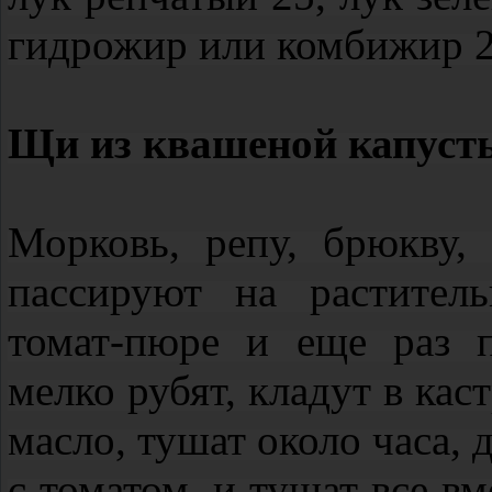
гидрожир или комбижир 20
Щи из квашеной капус
Морковь, репу, брюкву,
пассируют на растител
томат‑пюре и еще раз 
мелко рубят, кладут в ка
масло, тушат около часа,
с томатом, и тушат все в