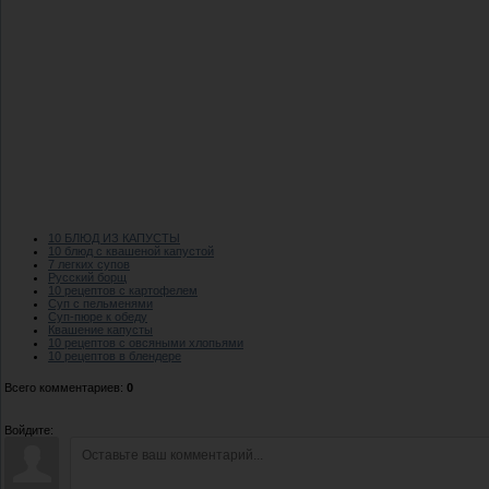
10 БЛЮД ИЗ КАПУСТЫ
10 блюд с квашеной капустой
7 легких супов
Русский борщ
10 рецептов с картофелем
Суп с пельменями
Суп-пюре к обеду
Квашение капусты
10 рецептов с овсяными хлопьями
10 рецептов в блендере
Всего комментариев
:
0
Войдите: