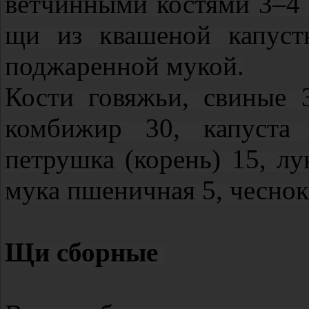
ветчинными костями 3–4 ч
щи из квашеной капуст
поджаренной мукой.
Кости говяжьи, свиные 
комбижир 30, капуста 
петрушка (корень) 15, лу
мука пшеничная 5, чеснок 
Щи сборные