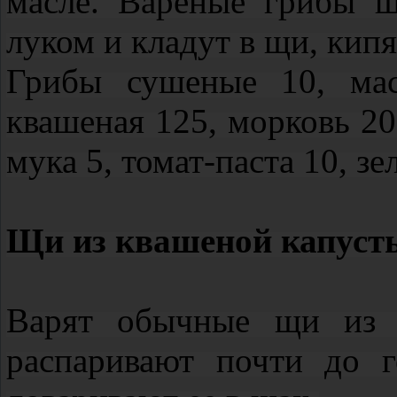
масле. Вареные грибы ш
луком и кладут в щи, кипя
Грибы сушеные 10, мас
квашеная 125, морковь 20
мука 5, томат‑паста 10, зе
Щи из квашеной капуст
Варят обычные щи из к
распаривают почти до 