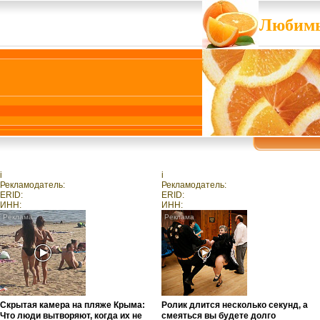
Любимы
i
i
Рекламодатель:
Рекламодатель:
ERID:
ERID:
ИНН:
ИНН:
Скрытая камера на пляже Крыма:
Ролик длится несколько секунд, а
Что люди вытворяют, когда их не
смеяться вы будете долго