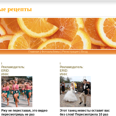
е рецепты
Главная
|
Фотоальбомы
|
Регистрация
|
Вход
i
i
Рекламодатель:
Рекламодатель:
ERID:
ERID:
ИНН:
ИНН:
Ржу не переставая, это видео
Этот танец невесты оставит вас
пересмотришь не раз
без слов! Пересмотрела 10 раз