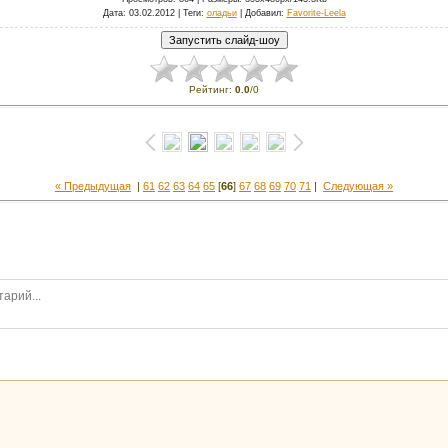
Дата
: 03.02.2012 |
Теги
:
оладьи
|
Добавил
:
Favorite-Leela
Рейтинг
:
0.0
/
0
« Предыдущая
|
61
62
63
64
65
[
66
]
67
68
69
70
71
|
Следующая »