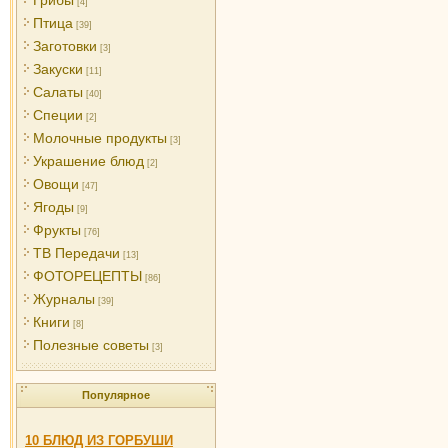
Грибы
[4]
Птица
[39]
Заготовки
[3]
Закуски
[11]
Салаты
[40]
Специи
[2]
Молочные продукты
[3]
Украшение блюд
[2]
Овощи
[47]
Ягоды
[9]
Фрукты
[76]
ТВ Передачи
[13]
ФОТОРЕЦЕПТЫ
[86]
Журналы
[39]
Книги
[8]
Полезные советы
[3]
Популярное
10 БЛЮД ИЗ ГОРБУШИ