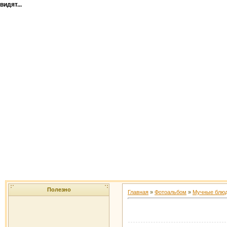
видят...
Полезно
Главная
»
Фотоальбом
»
Мучные блю