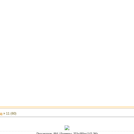
да
» 11 (60)
Просмотров
: 864 |
Размеры
: 353x480px/143.3Kb