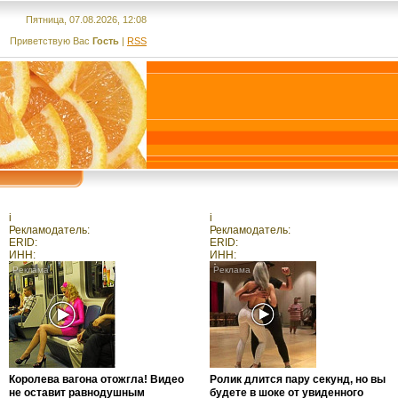
Пятница, 07.08.2026, 12:08
Приветствую Вас
Гость
|
RSS
i
i
Рекламодатель:
Рекламодатель:
ERID:
ERID:
ИНН:
ИНН:
Королева вагона отожгла! Видео
Ролик длится пару секунд, но вы
не оставит равнодушным
будете в шоке от увиденного