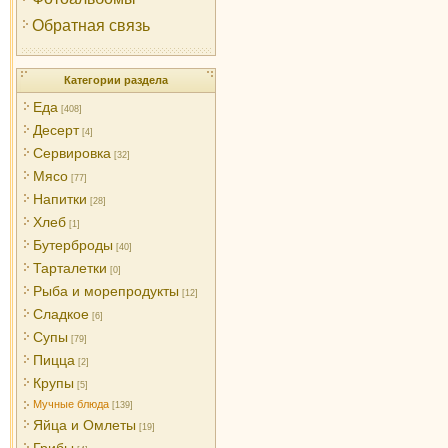
Обратная связь
Категории раздела
Еда
[408]
Десерт
[4]
Сервировка
[32]
Мясо
[77]
Напитки
[28]
Хлеб
[1]
Бутерброды
[40]
Тарталетки
[0]
Рыба и морепродукты
[12]
Сладкое
[6]
Супы
[79]
Пицца
[2]
Крупы
[5]
Мучные блюда
[139]
Яйца и Омлеты
[19]