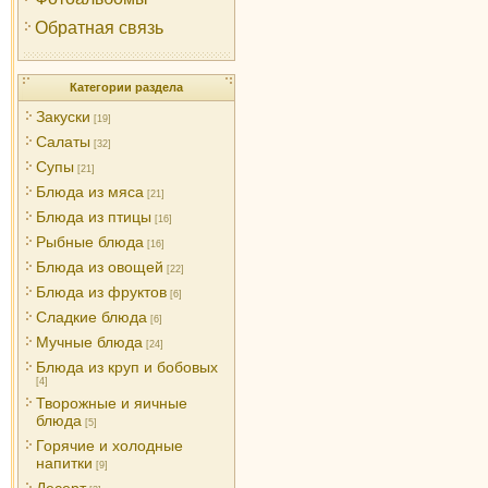
Обратная связь
Категории раздела
Закуски
[19]
Салаты
[32]
Супы
[21]
Блюда из мяса
[21]
Блюда из птицы
[16]
Рыбные блюда
[16]
Блюда из овощей
[22]
Блюда из фруктов
[6]
Сладкие блюда
[6]
Мучные блюда
[24]
Блюда из круп и бобовых
[4]
Творожные и яичные
блюда
[5]
Горячие и холодные
напитки
[9]
Десерт