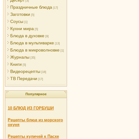
[3]
Праздничные блюда
[17]
Заготовки
[5]
Соусы
[1]
Кухни мира
[5]
Блюда в духовке
[9]
Блюда в мультиварке
[13]
Блюда в микроволновке
[1]
Журналы
[35]
Книги
[5]
Видеорецепты
[16]
ТВ Передачи
[17]
Популярное
10 БЛЮД ИЗ ГОРБУШИ
Рецепты блюд из морского
окуня
Рецепты куличей к Пасхе