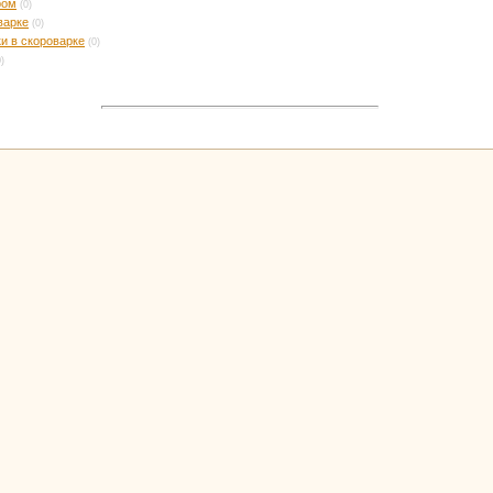
ром
(0)
варке
(0)
и в скороварке
(0)
0)