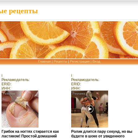
е рецепты
Главная
|
Рецепты
|
Регистрация
|
Вход
i
i
Рекламодатель:
Рекламодатель:
ERID:
ERID:
ИНН:
ИНН:
Грибок на ногтях стирается как
Ролик длится пару секунд, но вы
ластиком! Простой домашний
будете в шоке от увиденного