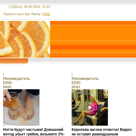
Суббота, 08.08.2026, 15:23
Приветствую Вас
Гость
|
RSS
i
i
Рекламодатель:
Рекламодатель:
ERID:
ERID:
ИНН:
ИНН:
Ногти будут чистыми! Домашний
Королева вагона отожгла! Видео
метод убьет грибок, возьмите 3%-
не оставит равнодушным