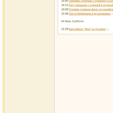
16:40
Пирожки слоёные с курицей и сы
16:15
Рагу овощное с курицей в мульти
16:08
Готовим куриное филе по-индийск
15:48
Паста Карбонара в мультиварке
(
04 Мая, Суббота
21:28
Картофель “Фри” из духовки
(0)