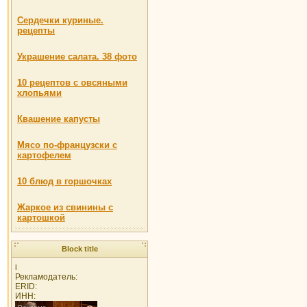
Сердечки куриные.
рецепты
Украшение салата. 38 фото
10 рецептов с овсяными
хлопьями
Квашение капусты
Мясо по-французски с
картофелем
10 блюд в горшочках
Жаркое из свинины с
картошкой
Block title
i
Рекламодатель:
ERID:
ИНН: