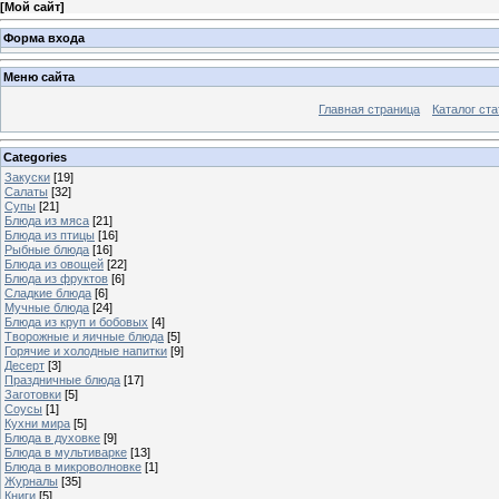
[
Мой сайт
]
Форма входа
Меню сайта
Главная страница
Каталог ста
Categories
Закуски
[19]
Салаты
[32]
Супы
[21]
Блюда из мяса
[21]
Блюда из птицы
[16]
Рыбные блюда
[16]
Блюда из овощей
[22]
Блюда из фруктов
[6]
Сладкие блюда
[6]
Мучные блюда
[24]
Блюда из круп и бобовых
[4]
Творожные и яичные блюда
[5]
Горячие и холодные напитки
[9]
Десерт
[3]
Праздничные блюда
[17]
Заготовки
[5]
Соусы
[1]
Кухни мира
[5]
Блюда в духовке
[9]
Блюда в мультиварке
[13]
Блюда в микроволновке
[1]
Журналы
[35]
Книги
[5]