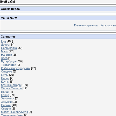
[
Мой сайт
]
Форма входа
Меню сайта
Главная страница
Каталог ста
Categories
Еда
[408]
Десерт
[4]
Сервировка
[32]
Мясо
[77]
Напитки
[28]
Хлеб
[1]
Бутерброды
[40]
Тарталетки
[0]
Рыба и морепродукты
[12]
Сладкое
[6]
Супы
[79]
Пицца
[2]
Крупы
[5]
Мучные блюда
[139]
Яйца и Омлеты
[19]
Грибы
[4]
Птица
[39]
Заготовки
[3]
Закуски
[11]
Салаты
[40]
Специи
[2]
Молочные продукты
[3]
Украшение блюд
[2]