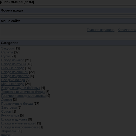
[
Любимые рецепты
]
Форма входа
Меню сайта
Главная страница
Каталог ста
Categories
Закуски
[19]
Салаты
[32]
Супы
[21]
Блюда из мяса
[21]
Блюда из птицы
[16]
Рыбные блюда
[16]
Блюда из овощей
[22]
Блюда из фруктов
[6]
Сладкие блюда
[6]
Мучные блюда
[24]
Блюда из круп и бобовых
[4]
Творожные и яичные блюда
[5]
Горячие и холодные напитки
[9]
Десерт
[3]
Праздничные блюда
[17]
Заготовки
[5]
Соусы
[1]
Кухни мира
[5]
Блюда в духовке
[9]
Блюда в мультиварке
[13]
Блюда в микроволновке
[1]
Журналы
[35]
Книги
[5]