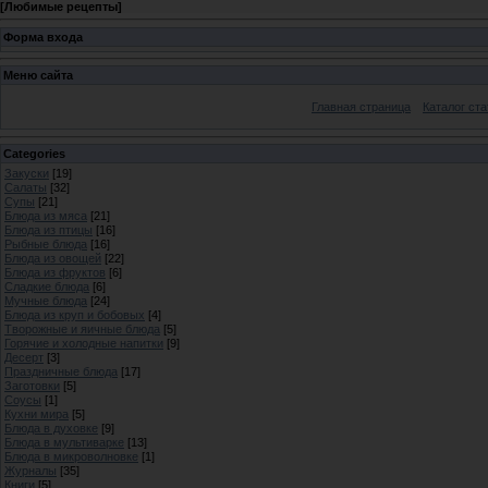
[
Любимые рецепты
]
Форма входа
Меню сайта
Главная страница
Каталог ста
Categories
Закуски
[19]
Салаты
[32]
Супы
[21]
Блюда из мяса
[21]
Блюда из птицы
[16]
Рыбные блюда
[16]
Блюда из овощей
[22]
Блюда из фруктов
[6]
Сладкие блюда
[6]
Мучные блюда
[24]
Блюда из круп и бобовых
[4]
Творожные и яичные блюда
[5]
Горячие и холодные напитки
[9]
Десерт
[3]
Праздничные блюда
[17]
Заготовки
[5]
Соусы
[1]
Кухни мира
[5]
Блюда в духовке
[9]
Блюда в мультиварке
[13]
Блюда в микроволновке
[1]
Журналы
[35]
Книги
[5]