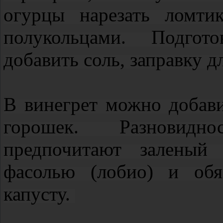
огурцы нарезать ломти
полукольцами. Подгот
добавить соль, заправку д
В винегрет можно добав
горошек. Разновидн
предпочитают заленый 
фасолью (лобио) и обя
капусту.