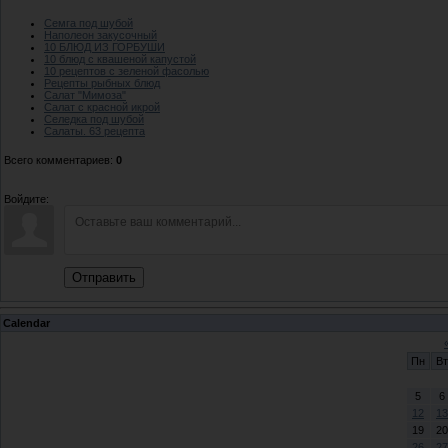
Семга под шубой
Наполеон закусочный
10 БЛЮД ИЗ ГОРБУШИ
10 блюд с квашеной капустой
10 рецептов с зеленой фасолью
Рецепты рыбных блюд
Салат "Мимоза"
Салат с красной икрой
Селедка под шубой
Салаты. 63 рецепта
Всего комментариев
:
0
Войдите:
Отправить
Calendar
Пн
Вт
5
6
12
13
19
20
26
27