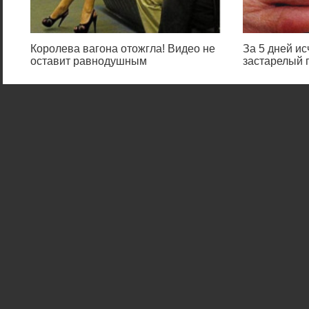
Королева вагона отожгла! Видео не
За 5 дней и
оставит равнодушным
застарелый г