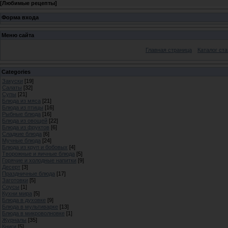
[
Любимые рецепты
]
Форма входа
Меню сайта
Главная страница
Каталог ста
Categories
Закуски
[19]
Салаты
[32]
Супы
[21]
Блюда из мяса
[21]
Блюда из птицы
[16]
Рыбные блюда
[16]
Блюда из овощей
[22]
Блюда из фруктов
[6]
Сладкие блюда
[6]
Мучные блюда
[24]
Блюда из круп и бобовых
[4]
Творожные и яичные блюда
[5]
Горячие и холодные напитки
[9]
Десерт
[3]
Праздничные блюда
[17]
Заготовки
[5]
Соусы
[1]
Кухни мира
[5]
Блюда в духовке
[9]
Блюда в мультиварке
[13]
Блюда в микроволновке
[1]
Журналы
[35]
Книги
[5]