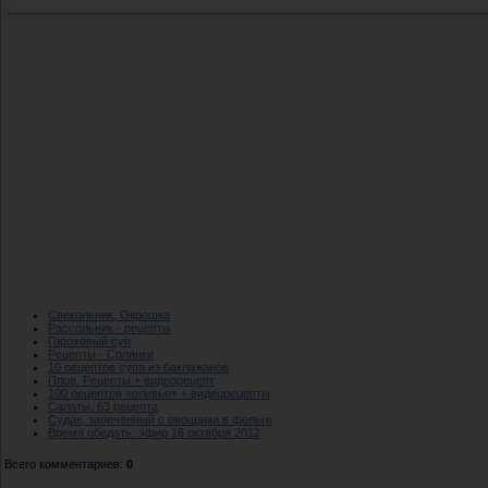
Свекольник, Окрошка
Рассольник - рецепты
Гороховый суп
Рецепты - Солянки
10 рецептов супа из баклажанов
Плов. Рецепты + видеорецепт
100 рецептов «оливье» + видеорецепты
Салаты. 63 рецепта
Судак, запеченный с овощами в фольге
Время обедать. эфир 16 октября 2012
Всего комментариев
:
0