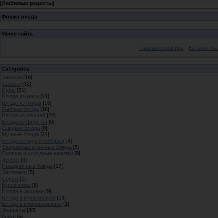
[
Любимые рецепты
]
Форма входа
Меню сайта
Главная страница
Каталог ста
Categories
Закуски
[19]
Салаты
[32]
Супы
[21]
Блюда из мяса
[21]
Блюда из птицы
[16]
Рыбные блюда
[16]
Блюда из овощей
[22]
Блюда из фруктов
[6]
Сладкие блюда
[6]
Мучные блюда
[24]
Блюда из круп и бобовых
[4]
Творожные и яичные блюда
[5]
Горячие и холодные напитки
[9]
Десерт
[3]
Праздничные блюда
[17]
Заготовки
[5]
Соусы
[1]
Кухни мира
[5]
Блюда в духовке
[9]
Блюда в мультиварке
[13]
Блюда в микроволновке
[1]
Журналы
[35]
Книги
[5]