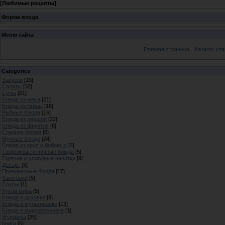
[
Любимые рецепты
]
Форма входа
Меню сайта
Главная страница
Каталог ста
Categories
Закуски
[19]
Салаты
[32]
Супы
[21]
Блюда из мяса
[21]
Блюда из птицы
[16]
Рыбные блюда
[16]
Блюда из овощей
[22]
Блюда из фруктов
[6]
Сладкие блюда
[6]
Мучные блюда
[24]
Блюда из круп и бобовых
[4]
Творожные и яичные блюда
[5]
Горячие и холодные напитки
[9]
Десерт
[3]
Праздничные блюда
[17]
Заготовки
[5]
Соусы
[1]
Кухни мира
[5]
Блюда в духовке
[9]
Блюда в мультиварке
[13]
Блюда в микроволновке
[1]
Журналы
[35]
Книги
[5]