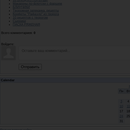
Макароны по-флотски с фаршем
БЛИНЧИКИ
Творожная запеканка. рецепты
Конфеты "Рафаэло" из творога
10 рецептов с творогом
Сырники
ПАСХА РЯЖЕНАЯ
Всего комментариев
:
0
Войдите:
Отправить
Calendar
Пн
Вт
3
4
10
11
17
18
24
25
31
Полная версия сайта