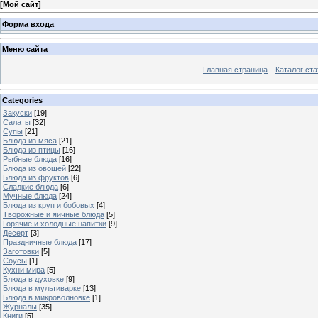
[
Мой сайт
]
Форма входа
Меню сайта
Главная страница
Каталог ста
Categories
Закуски
[19]
Салаты
[32]
Супы
[21]
Блюда из мяса
[21]
Блюда из птицы
[16]
Рыбные блюда
[16]
Блюда из овощей
[22]
Блюда из фруктов
[6]
Сладкие блюда
[6]
Мучные блюда
[24]
Блюда из круп и бобовых
[4]
Творожные и яичные блюда
[5]
Горячие и холодные напитки
[9]
Десерт
[3]
Праздничные блюда
[17]
Заготовки
[5]
Соусы
[1]
Кухни мира
[5]
Блюда в духовке
[9]
Блюда в мультиварке
[13]
Блюда в микроволновке
[1]
Журналы
[35]
Книги
[5]