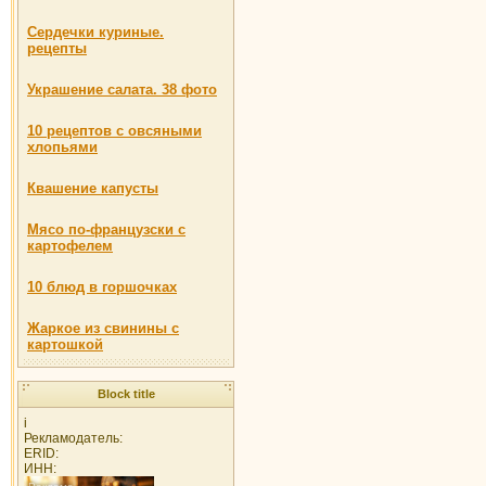
Сердечки куриные.
рецепты
Украшение салата. 38 фото
10 рецептов с овсяными
хлопьями
Квашение капусты
Мясо по-французски с
картофелем
10 блюд в горшочках
Жаркое из свинины с
картошкой
Block title
i
Рекламодатель:
ERID:
ИНН: