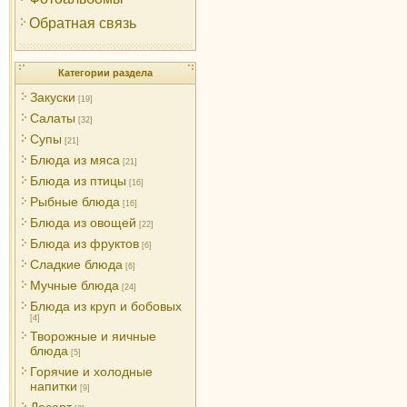
Обратная связь
Категории раздела
Закуски
[19]
Салаты
[32]
Супы
[21]
Блюда из мяса
[21]
Блюда из птицы
[16]
Рыбные блюда
[16]
Блюда из овощей
[22]
Блюда из фруктов
[6]
Сладкие блюда
[6]
Мучные блюда
[24]
Блюда из круп и бобовых
[4]
Творожные и яичные
блюда
[5]
Горячие и холодные
напитки
[9]
Десерт