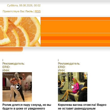
Суббота, 08.08.2026, 00:02
Приветствую Вас
Гость
|
RSS
i
i
Рекламодатель:
Рекламодатель:
ERID:
ERID:
ИНН:
ИНН:
Ролик длится пару секунд, но вы
Королева вагона отожгла! Видео
будете в шоке от увиденного
не оставит равнодушным