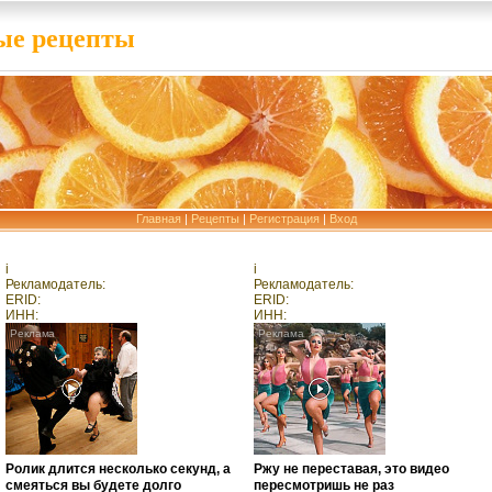
е рецепты
Главная
|
Рецепты
|
Регистрация
|
Вход
i
i
Рекламодатель:
Рекламодатель:
ERID:
ERID:
ИНН:
ИНН:
Ролик длится несколько секунд, а
Ржу не переставая, это видео
смеяться вы будете долго
пересмотришь не раз