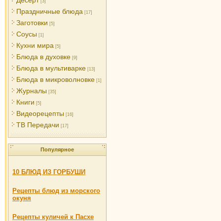
[3]
Праздничные блюда
[17]
Заготовки
[5]
Соусы
[1]
Кухни мира
[5]
Блюда в духовке
[9]
Блюда в мультиварке
[13]
Блюда в микроволновке
[1]
Журналы
[35]
Книги
[5]
Видеорецепты
[16]
ТВ Передачи
[17]
Популярное
10 БЛЮД ИЗ ГОРБУШИ
Рецепты блюд из морского
окуня
Рецепты куличей к Пасхе