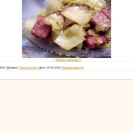
...
Читать дальше »
819
|
Добавил:
Favorite-Leela
|
Дата:
25.01.2012
|
Комментарии (0)