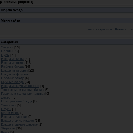
[
Любимые рецепты
]
Форма входа
Меню сайта
Главная страница
Каталог ста
Categories
Закуски
[19]
Салаты
[32]
Супы
[21]
Блюда из мяса
[21]
Блюда из птицы
[16]
Рыбные блюда
[16]
Блюда из овощей
[22]
Блюда из фруктов
[6]
Сладкие блюда
[6]
Мучные блюда
[24]
Блюда из круп и бобовых
[4]
Творожные и яичные блюда
[5]
Горячие и холодные напитки
[9]
Десерт
[3]
Праздничные блюда
[17]
Заготовки
[5]
Соусы
[1]
Кухни мира
[5]
Блюда в духовке
[9]
Блюда в мультиварке
[13]
Блюда в микроволновке
[1]
Журналы
[35]
Книги
[5]