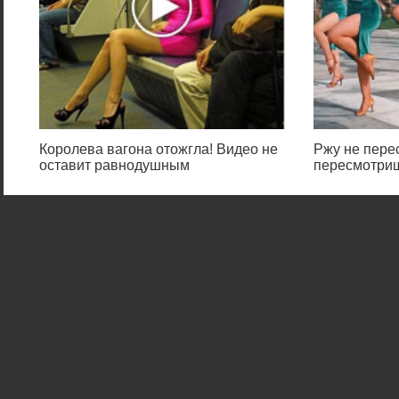
Королева вагона отожгла! Видео не
Ржу не перес
оставит равнодушным
пересмотриш