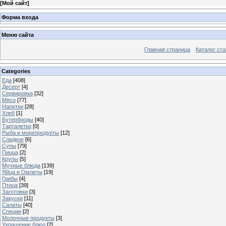
[
Мой сайт
]
Форма входа
Меню сайта
Главная страница
Каталог ста
Categories
Еда
[408]
Десерт
[4]
Сервировка
[32]
Мясо
[77]
Напитки
[28]
Хлеб
[1]
Бутерброды
[40]
Тарталетки
[0]
Рыба и морепродукты
[12]
Сладкое
[6]
Супы
[79]
Пицца
[2]
Крупы
[5]
Мучные блюда
[139]
Яйца и Омлеты
[19]
Грибы
[4]
Птица
[39]
Заготовки
[3]
Закуски
[11]
Салаты
[40]
Специи
[2]
Молочные продукты
[3]
Украшение блюд
[2]