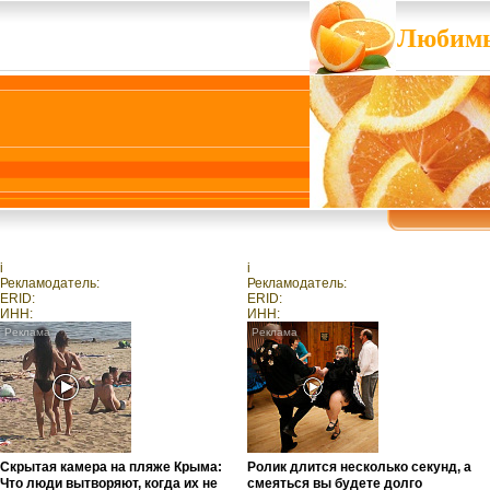
Любимы
i
i
Рекламодатель:
Рекламодатель:
ERID:
ERID:
ИНН:
ИНН:
Скрытая камера на пляже Крыма:
Ролик длится несколько секунд, а
Что люди вытворяют, когда их не
смеяться вы будете долго