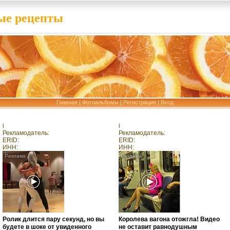
е рецепты
Главная
|
Фотоальбомы
|
Регистрация
|
Вход
i
i
Рекламодатель:
Рекламодатель:
ERID:
ERID:
ИНН:
ИНН:
Ролик длится пару секунд, но вы
Королева вагона отожгла! Видео
будете в шоке от увиденного
не оставит равнодушным