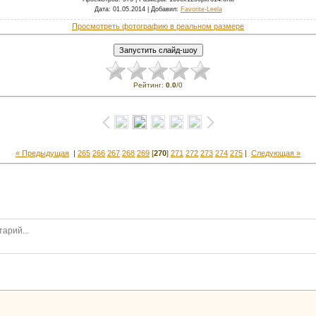
Дата
: 01.05.2014 |
Добавил
:
Favorite-Leela
Просмотреть фотографию в реальном размере
Рейтинг
:
0.0
/
0
« Предыдущая
|
265
266
267
268
269
[
270
]
271
272
273
274
275
|
Следующая »