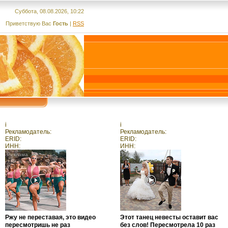
Суббота, 08.08.2026, 10:22
Приветствую Вас
Гость
|
RSS
i
i
Рекламодатель:
Рекламодатель:
ERID:
ERID:
ИНН:
ИНН:
Ржу не переставая, это видео
Этот танец невесты оставит вас
пересмотришь не раз
без слов! Пересмотрела 10 раз