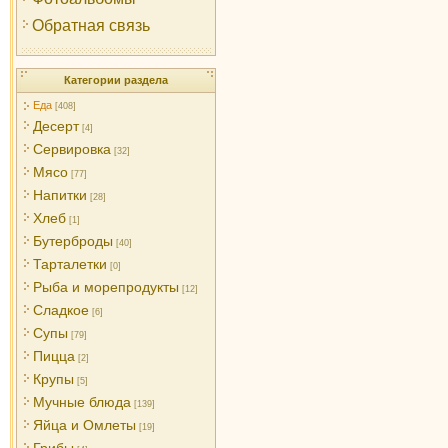
Обратная связь
Категории раздела
Еда
[408]
Десерт
[4]
Сервировка
[32]
Мясо
[77]
Напитки
[28]
Хлеб
[1]
Бутерброды
[40]
Тарталетки
[0]
Рыба и морепродукты
[12]
Сладкое
[6]
Супы
[79]
Пицца
[2]
Крупы
[5]
Мучные блюда
[139]
Яйца и Омлеты
[19]