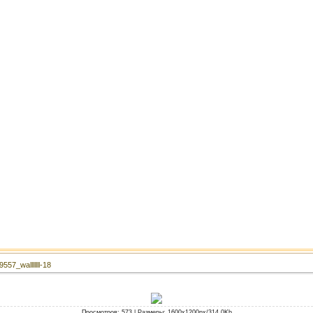
57_walllllll-18
Просмотров
: 573 |
Размеры
: 1600x1200px/314.0Kb