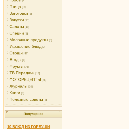
Грибы
[4]
Птица
[39]
Заготовки
[3]
Закуски
[11]
Салаты
[40]
Специи
[2]
Молочные продукты
[3]
Украшение блюд
[2]
Овощи
[47]
Ягоды
[9]
Фрукты
[76]
ТВ Передачи
[13]
ФОТОРЕЦЕПТЫ
[86]
Журналы
[39]
Книги
[8]
Полезные советы
[3]
Популярное
10 БЛЮД ИЗ ГОРБУШИ