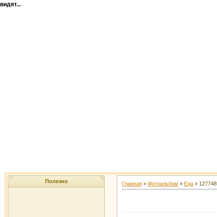
видят...
Полезно
Главная
»
Фотоальбом
»
Еда
» 12774895