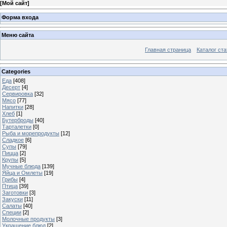
[
Мой сайт
]
Форма входа
Меню сайта
Главная страница
Каталог ста
Categories
Еда
[408]
Десерт
[4]
Сервировка
[32]
Мясо
[77]
Напитки
[28]
Хлеб
[1]
Бутерброды
[40]
Тарталетки
[0]
Рыба и морепродукты
[12]
Сладкое
[6]
Супы
[79]
Пицца
[2]
Крупы
[5]
Мучные блюда
[139]
Яйца и Омлеты
[19]
Грибы
[4]
Птица
[39]
Заготовки
[3]
Закуски
[11]
Салаты
[40]
Специи
[2]
Молочные продукты
[3]
Украшение блюд
[2]