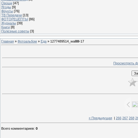
Овощи
[47]
Ягоды
[9]
Фрукты
[76]
ТВ Передачи
[13]
ФОТОРЕЦЕПТЫ
[86]
Журналы
[39]
Книги
[8]
Полезные советы
[3]
Главная
»
Фотоальбом
»
Еда
» 1277489514_walllllll-17
Просмотреть ф
« Предыдущая
|
266
267
268
2
Всего комментариев
:
0