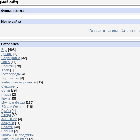
[
Мой сайт
]
Форма входа
Меню сайта
Главная страница
Каталог ста
Categories
Еда
[408]
Десерт
[4]
Сервировка
[32]
Мясо
[77]
Напитки
[28]
Хлеб
[1]
Бутерброды
[40]
Тарталетки
[0]
Рыба и морепродукты
[12]
Сладкое
[6]
Супы
[79]
Пицца
[2]
Крупы
[5]
Мучные блюда
[139]
Яйца и Омлеты
[19]
Грибы
[4]
Птица
[39]
Заготовки
[3]
Закуски
[11]
Салаты
[40]
Специи
[2]
Молочные продукты
[3]
Украшение блюд
[2]