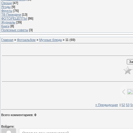
Овощи
[47]
Ягоды
[9]
Фрукты
[76]
ТВ Передачи
[13]
ФОТОРЕЦЕПТЫ
[86]
Журналы
[39]
Книги
[8]
Полезные советы
[3]
Главная
»
Фотоальбом
»
Мучные блюда
» 11 (69)
« Предыдущая
|
52
53
5
Всего комментариев
:
0
Войдите: