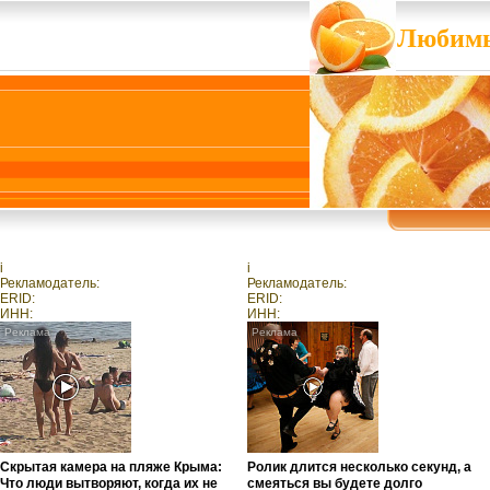
Любимы
i
i
Рекламодатель:
Рекламодатель:
ERID:
ERID:
ИНН:
ИНН:
Скрытая камера на пляже Крыма:
Ролик длится несколько секунд, а
Что люди вытворяют, когда их не
смеяться вы будете долго