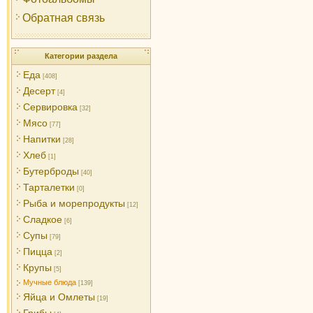
Обратная связь
Категории раздела
Еда
[408]
Десерт
[4]
Сервировка
[32]
Мясо
[77]
Напитки
[28]
Хлеб
[1]
Бутерброды
[40]
Тарталетки
[0]
Рыба и морепродукты
[12]
Сладкое
[6]
Супы
[79]
Пицца
[2]
Крупы
[5]
Мучные блюда
[139]
Яйца и Омлеты
[19]