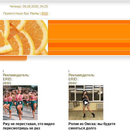
Четверг, 06.08.2026, 04:25
Приветствую Вас
Гость
|
RSS
i
i
Рекламодатель:
Рекламодатель:
ERID:
ERID:
ИНН:
ИНН:
Ржу не переставая, это видео
Ролик из Омска: вы будете
пересмотришь не раз
смеяться долго