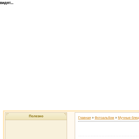
видят...
Полезно
Главная
»
Фотоальбом
»
Мучные блю