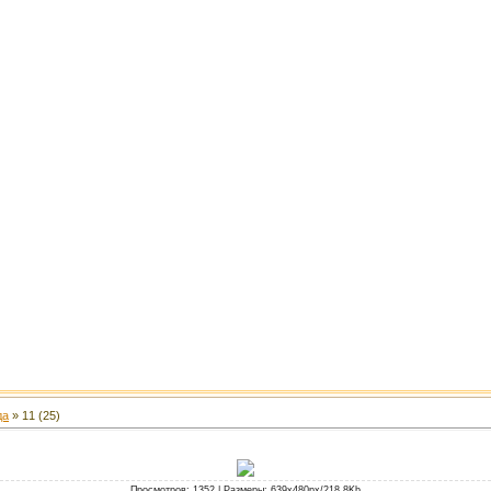
да
» 11 (25)
Просмотров
: 1352 |
Размеры
: 639x480px/218.8Kb