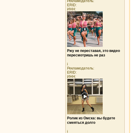
Рекламодатель:
ERID:
ИНН:
Ржу не переставая, это видео
пересмотришь не раз
i
Рекламодатель:
ERID:
ИНН:
Ролик из Омска: вы будете
смеяться долго
i