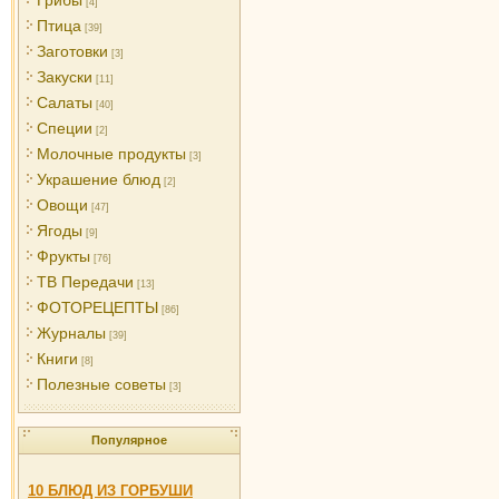
Грибы
[4]
Птица
[39]
Заготовки
[3]
Закуски
[11]
Салаты
[40]
Специи
[2]
Молочные продукты
[3]
Украшение блюд
[2]
Овощи
[47]
Ягоды
[9]
Фрукты
[76]
ТВ Передачи
[13]
ФОТОРЕЦЕПТЫ
[86]
Журналы
[39]
Книги
[8]
Полезные советы
[3]
Популярное
10 БЛЮД ИЗ ГОРБУШИ