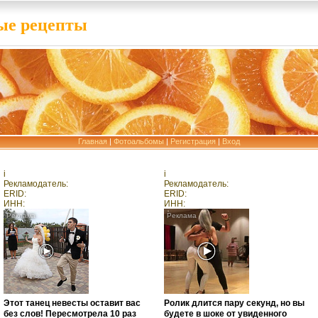
е рецепты
Главная
|
Фотоальбомы
|
Регистрация
|
Вход
i
i
Рекламодатель:
Рекламодатель:
ERID:
ERID:
ИНН:
ИНН:
Этот танец невесты оставит вас
Ролик длится пару секунд, но вы
без слов! Пересмотрела 10 раз
будете в шоке от увиденного