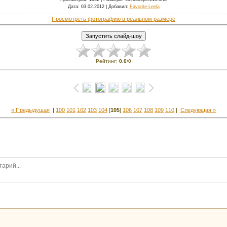
Дата
: 03.02.2012 |
Добавил
:
Favorite-Leela
Просмотреть фотографию в реальном размере
Рейтинг
:
0.0
/
0
« Предыдущая
|
100
101
102
103
104
[
105
]
106
107
108
109
110
|
Следующая »