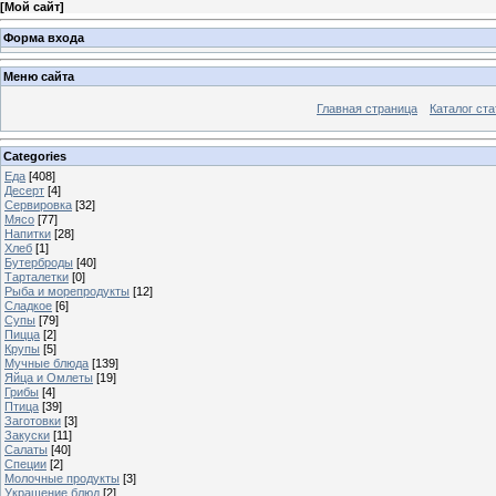
[
Мой сайт
]
Форма входа
Меню сайта
Главная страница
Каталог ста
Categories
Еда
[408]
Десерт
[4]
Сервировка
[32]
Мясо
[77]
Напитки
[28]
Хлеб
[1]
Бутерброды
[40]
Тарталетки
[0]
Рыба и морепродукты
[12]
Сладкое
[6]
Супы
[79]
Пицца
[2]
Крупы
[5]
Мучные блюда
[139]
Яйца и Омлеты
[19]
Грибы
[4]
Птица
[39]
Заготовки
[3]
Закуски
[11]
Салаты
[40]
Специи
[2]
Молочные продукты
[3]
Украшение блюд
[2]