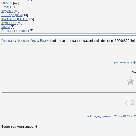
Овощи
[47]
Ягоды
[9]
Фрукты
[76]
ТВ Передачи
[13]
ФОТОРЕЦЕПТЫ
[86]
Журналы
[39]
Книги
[8]
Полезные советы
[3]
Главная
»
Фотоальбом
»
Еда
» food_meat_sausages_salami_deli_desktop_1200x829_hd-w
Просмотреть ф
« Предыдущая
|
217
218
219
2
Всего комментариев
:
0