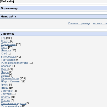
[
Мой сайт
]
Форма входа
Меню сайта
Главная страница
Каталог ста
Categories
Еда
[408]
Десерт
[4]
Сервировка
[32]
Мясо
[77]
Напитки
[28]
Хлеб
[1]
Бутерброды
[40]
Тарталетки
[0]
Рыба и морепродукты
[12]
Сладкое
[6]
Супы
[79]
Пицца
[2]
Крупы
[5]
Мучные блюда
[139]
Яйца и Омлеты
[19]
Грибы
[4]
Птица
[39]
Заготовки
[3]
Закуски
[11]
Салаты
[40]
Специи
[2]
Молочные продукты
[3]
Украшение блюд
[2]