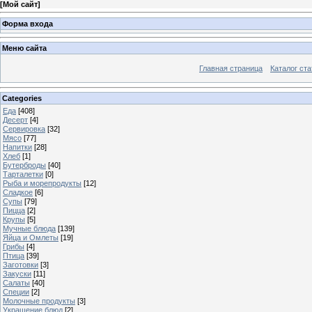
[
Мой сайт
]
Форма входа
Меню сайта
Главная страница
Каталог ста
Categories
Еда
[408]
Десерт
[4]
Сервировка
[32]
Мясо
[77]
Напитки
[28]
Хлеб
[1]
Бутерброды
[40]
Тарталетки
[0]
Рыба и морепродукты
[12]
Сладкое
[6]
Супы
[79]
Пицца
[2]
Крупы
[5]
Мучные блюда
[139]
Яйца и Омлеты
[19]
Грибы
[4]
Птица
[39]
Заготовки
[3]
Закуски
[11]
Салаты
[40]
Специи
[2]
Молочные продукты
[3]
Украшение блюд
[2]