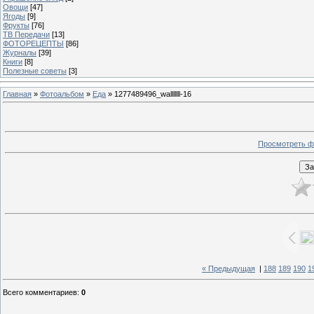
Овощи
[47]
Ягоды
[9]
Фрукты
[76]
ТВ Передачи
[13]
ФОТОРЕЦЕПТЫ
[86]
Журналы
[39]
Книги
[8]
Полезные советы
[3]
Главная
»
Фотоальбом
»
Еда
» 1277489496_walllllll-16
Просмотреть ф
« Предыдущая
|
188
189
190
1
Всего комментариев
:
0